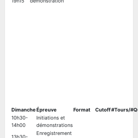
19h15
démonstration
Dimanche
Épreuve
Format
Cutoff
#Tours/#Qu
10h30-
Initiations et
14h00
démonstrations
Enregistrement
13h30-